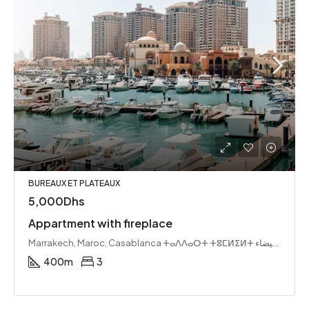
BUREAUX ET PLATEAUX
5,000Dhs
Appartment with fireplace
Marrakech, Maroc, Casablanca ⵜⴰⴷⴷⴰⵔⵜ ⵜⵓⵎⵍⵉⵍⵜ الدار البيضاء, Pachalik de Casablanca باشوية الدار البيضاء, Préfecture de Casablanca عمالة الدار البيضاء, Casablanca-Settat ⵜⴰⴷⴷⴰⵔⵜ ⵜⵓⵎⵍⵉⵍⵜ-ⵙⵟⵟⴰⵜ الدار البيضاء-سطات, Maroc ⵍⵎⵖⵔⵉⴱ المغرب
400
m
3