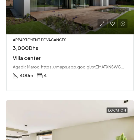
APPARTEMENT DE VACANCES
3,000Dhs
Villa center
Agadir, Maroc, https://maps.app.goo.gl/xtEMATXNSWGMWqv8A
400
m
4
LOCATION