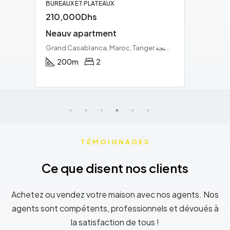
APPARTEMENTS
1,360Dhs
STUDIO
Grand Casablanca, Maroc, Tétouan تطوان, Pachalik de Tétouan باشوية تطوان, Province de Tétouan إقليم تطوان, Tanger-Tétouan-Al Hoceïma ⵟⴰⵏⵊ-ⵟⵉⵜⴰⵡⵉⵏ-ⵍⵃⵓⵙⵉⵎⴰ طنجة تطوان الحسيمة, Maroc ⵍⵎⵖⵔⵉⴱ المغرب
Grand Casablanca, Maroc, Tanger طنجة, arrondissement de Charf-Mghogha الشرف مغوغة, طنجة, Pachalik de Tanger باشوية طنجة, Préfecture de Tanger-Assilah عمالة طنجة-أصيلة, Tanger-Tétouan-Al Hoceïma ⵟⴰⵏⵊ-ⵟⵉⵜⴰⵡⵉⵏ-ⵍⵃⵓⵙⵉⵎⴰ طنجة تطوان الحسيمة, Maroc ⵍⵎⵖⵔⵉⴱ المغرب
400
m
TÉMOIGNAGES
Ce que disent nos clients
Achetez ou vendez votre maison avec nos agents. Nos
agents sont compétents, professionnels et dévoués à
la satisfaction de tous !