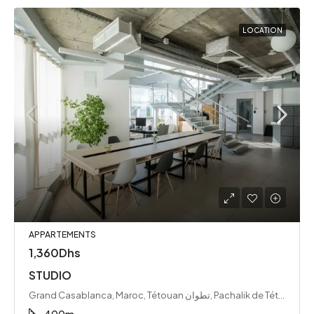
LOCATION
APPARTEMENTS
1,360Dhs
STUDIO
Grand Casablanca, Maroc, Tétouan تطوان, Pachalik de Tétouan باشوية تطوان, Province de Tétouan إقليم تطوان, Tanger-Tétouan-Al Hoceïma ⵟⴰⵏⵊ-ⵟⵉⵜⴰⵡⵉⵏ-ⵍⵃⵓⵙⵉⵎⴰ طنجة تطوان الحسيمة, Maroc ⵍⵎⵖⵔⵉⴱ المغرب