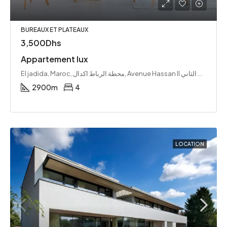
BUREAUX ET PLATEAUX
3,500Dhs
Appartement lux
El jadida, Maroc, محطة الرباط اكدال, Avenue Hassan II شارع الحسن الثاني, Agdal ⴰⴳⴷⴰⵍ أكدال, Arrondissement Agdal-Riyad مقاطعة أكدال الرياض, Rabat ⵔⴱⴰⵟ الرباط, باشوية الرباط, Préfecture de Rabat عمالة الرباط, Rabat-Salé-Kénitra ⵔⴱⴰⵟ-ⵙⵍⴰ-ⵇⵏⵉⵟⵔⴰ الرباط-سلا-القنيطرة, 10000, Maroc ⵍⵎⵖⵔⵉⴱ المغرب
2900
m
4
LOCATION