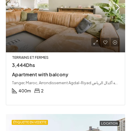
TERRAINS ET FERMES
3,444Dhs
Apartment with balcony
Tanger, Maroc, Arrondissement Agdal-Riyad مقاطعة أكدال الرياض, Rabat ⵔⴱⴰⵟ الرباط, باشوية الرباط, Préfecture de Rabat عمالة الرباط, Rabat-Salé-Kénitra ⵔⴱⴰⵟ-ⵙⵍⴰ-ⵇⵏⵉⵟⵔⴰ الرباط-سلا-القنيطرة, Maroc ⵍⵎⵖⵔⵉⴱ المغرب
400
m
2
ÉTIQUETTE EN VEDETTE
LOCATION