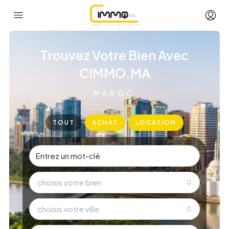
Trouvez Votre Bien Avec
CIMMO.MA
MAROC
TOUT
ACHAT
LOCATION
choisis votre bien
choisis votre ville