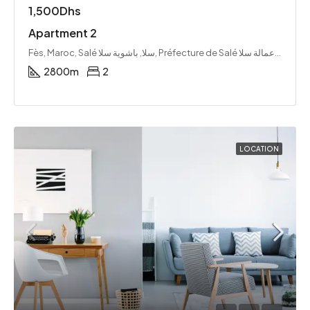
1,500Dhs
Apartment 2
Fès, Maroc, Salé سلا, باشوية سلا, Préfecture de Salé عمالة سلا, Rabat-Salé-Kénitra ⵔⴱⴰⵟ-ⵙⵍⴰ-ⵇⵏⵉⵟⵔⴰ الرباط-سلا-القنيطرة, Maroc ⵍⵎⵖⵔⵉⴱ المغرب
2800
m
2
LOCATION