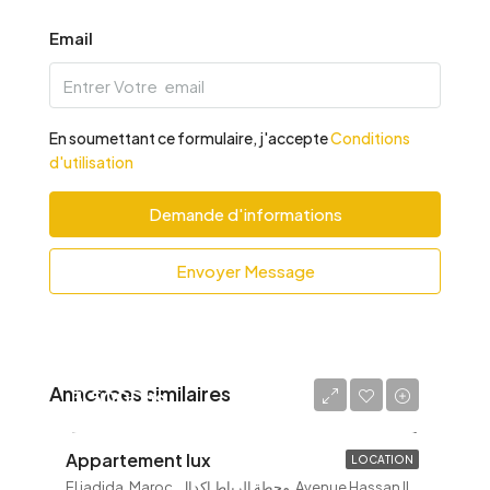
Email
En soumettant ce formulaire, j'accepte
Conditions
d'utilisation
Demande d'informations
Envoyer Message
Annonces similaires
3,500Dhs
Appartement lux
LOCATION
El jadida, Maroc, محطة الرباط اكدال, Avenue Hassan II شارع الحسن الثاني, Agdal ⴰⴳⴷⴰⵍ أكدال, Arrondissement Agdal-Riyad مقاطعة أكدال الرياض, Rabat ⵔⴱⴰⵟ الرباط, باشوية الرباط, Préfecture de Rabat عمالة الرباط, Rabat-Salé-Kénitra ⵔⴱⴰⵟ-ⵙⵍⴰ-ⵇⵏⵉⵟⵔⴰ الرباط-سلا-القنيطرة, 10000, Maroc ⵍⵎⵖⵔⵉⴱ المغرب